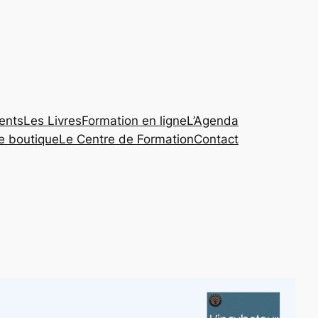
ents
Les Livres
Formation en ligne
L’Agenda
te boutique
Le Centre de Formation
Contact