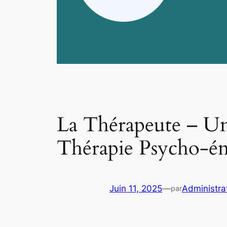
La Thérapeute – Un 
Thérapie Psycho-én
Juin 11, 2025
—
Administra
par