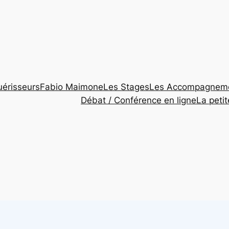
érisseurs
Fabio Maimone
Les Stages
Les Accompagnem
Débat / Conférence en ligne
La peti