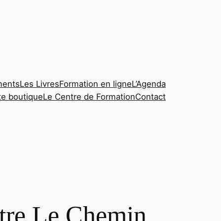
ments
Les Livres
Formation en ligne
L’Agenda
te boutique
Le Centre de Formation
Contact
tre Le Chemin