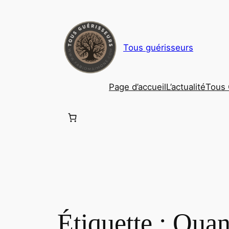
Aller
au
contenu
Tous guérisseurs
Page d’accueil
L’actualité
Tous 
Étiquette :
Quan