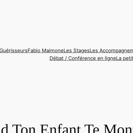
Guérisseurs
Fabio Maimone
Les Stages
Les Accompagne
Débat / Conférence en ligne
La peti
d Ton Enfant Te Mon