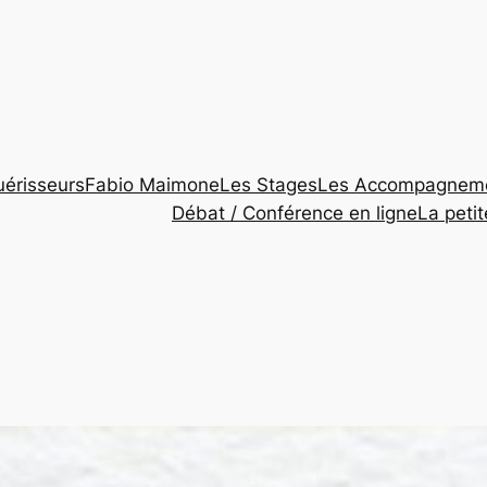
érisseurs
Fabio Maimone
Les Stages
Les Accompagnem
Débat / Conférence en ligne
La peti