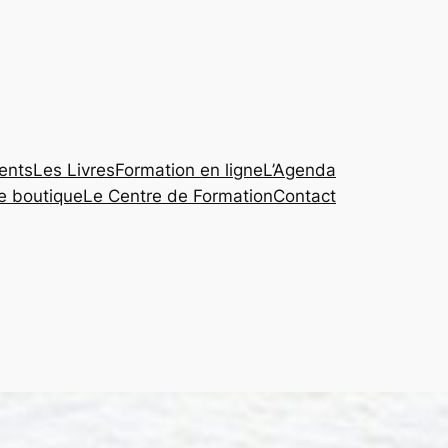
ents
Les Livres
Formation en ligne
L’Agenda
te boutique
Le Centre de Formation
Contact