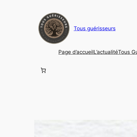
Aller
au
contenu
Tous guérisseurs
Page d’accueil
L’actualité
Tous Gu