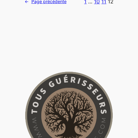
1
…
10
11
12
←
Page précédente