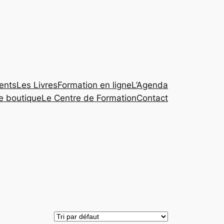
ents
Les Livres
Formation en ligne
L’Agenda
te boutique
Le Centre de Formation
Contact