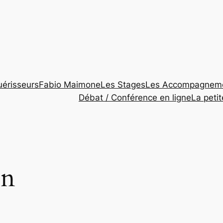
érisseurs
Fabio Maimone
Les Stages
Les Accompagnem
Débat / Conférence en ligne
La peti
on