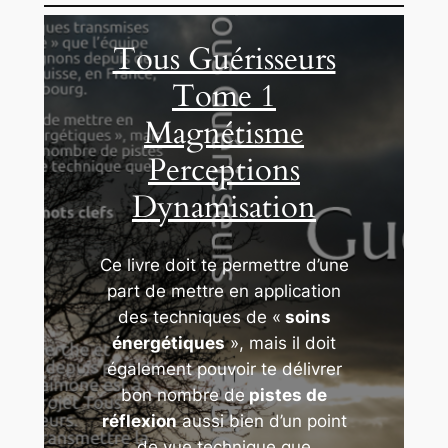
Tous Guérisseurs
Tome 1
Magnétisme
Perceptions
Dynamisation
Ce livre doit te permettre d’une
part de mettre en application
des techniques de «
soins
énergétiques
», mais il doit
également pouvoir te délivrer
bon nombre de
pistes de
réflexion
aussi bien d’un point
de vue technique que