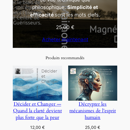
philosophique.
Simplicité et
efficacité
sont les mots clefs.
25,00
€
Acheter maintenant
Produits recommandés
Décider et Changer —
Décrypter les
Quand la clarté devient
mécanismes de l’esprit
plus forte que la peur
humain
12,00
€
25,00
€